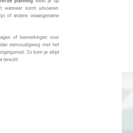
leerde planning
weet je op
t wanneer komt uitvoeren.
ijs of andere onaangename
vragen of bemerkingen voor
 dan eenvoudigweg met het
igingsmail. Zo kom je altijd
n
terecht.